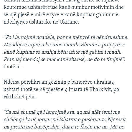
Ushtari ukrainas Maksym i tha agjencisë së lajmeve
Reuters se ushtarët rusë kanë humbur motivimin dhe
se një pjesë e mirë e tyre e kanë kuptuar gabimin e
ndërhyrjes ushtarake në Ukrianë.
“Po i largojmë ngadalë, por në mënyrë të qëndrueshme.
Mendoj se atyre u ka rënë morali. Shumica prej tyre e
kanë kuptuar se ardhja këtu ishte një gabim i madh.
Prandaj mendoj se nuk kanë shanse, ne do të fitojmë“,
thotë ai.
Ndërsa përshkruan gëzimin e banorëve ukrainas,
ushtari thotë se në pjesët e çliruara të Kharkivit, po
rikthehet jeta.
“Sa më shumë që i largojmë ata, aq më afër jemi me
civilët që kanë jetuar në fshatrat e pushtuara. Njerëzit
na presin me buzëqeshje, duan të flasin me ne. Më në