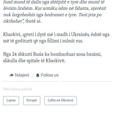
fund mund të dalin nga shtëpitë e tyre dhe mund të
lëvizin lirshëm. Kur armiku ishte në fshatra, njerëzit
nuk largoheshin nga bodrumet e tyre. Tani jeta po
rikthehet”,
thotë ai.
Kharkivi, qyteti i dytë më i madh i Ukrainës, është nga
më të goditurit që nga fillimi i sulmit rus.
Nga 24 shkurti Rusia ka bombarduar zona banimi,
shkolla dhe spitale të Kharkivit.
Ndajeni
Follow us
This item is part of
Lajme
Evropë
Lufta në Ukrainë