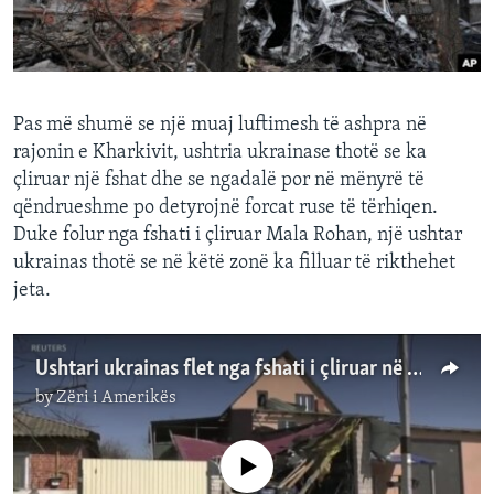
INTERVISTA
DITARI
Pas më shumë se një muaj luftimesh të ashpra në
rajonin e Kharkivit, ushtria ukrainase thotë se ka
çliruar një fshat dhe se ngadalë por në mënyrë të
qëndrueshme po detyrojnë forcat ruse të tërhiqen.
Duke folur nga fshati i çliruar Mala Rohan, një ushtar
ukrainas thotë se në këtë zonë ka filluar të rikthehet
jeta.
Ushtari ukrainas flet nga fshati i çliruar në Kharkiv
by
Zëri i Amerikës
No media source currently available