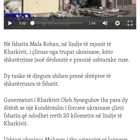
0:00
1:44
Në fshatin Mala Rohan, në lindje të rajonit të
Kharkivit, i çliruar nga trupat ukrainase, këto
shkatërrime janë dëshmitë e pranisë ushtarake ruse.
Dy tanke të djegura shihen pranë shtëpive të
shkatërruara të fshatit.
Guvernatori i Kharkivit Oleh Synegubov tha para dy
ditësh se një kundërsulm i forcave ukrainase çliroi
fshatin që ndodhet rreth 20 kilometra në lindje të
Kharkivit.