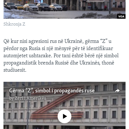
INTERVISTA
DITARI
Shkronja Z
Që kur nisi agresioni rus në Ukrainë, gërma “Z” u
përdor nga Rusia si një mënyrë për të identifikuar
automjetet ushtarake. Por tani është bërë një simbol
propagandistik brenda Rusisë dhe Ukrainës, thonë
studiuesit.
Gërma “Z”, simbol i propagandës ruse
by
Zëri i Amerikës
No media source currently available