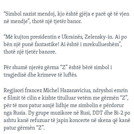
“Simbol nazist mendoj, kjo është gjëja e parë që të vjen
në mendje”, thotë një tjetër banor.
“Më kujton presidentin e Ukrainës, Zelensky-in. Ai po
bën një punë fantastike! Ai është i mrekullueshëm”,
thotë një tjetër banore.
Për shumë njerëz gërma “Z” është bërë simbol i
tragjedisë dhe krimeve të luftës.
Regjisori francez Michel Hazanavicius, ndryshoi emrin
e filmit të cilin e kishte titulluar vetëm me gërmën “Z”,
për të mos patur asnjë lidhje me simbolin e përdorur
nga Rusia. Dy grupe muzikore në Rusi, DDT dhe Bi-2 po
ashtu kanë refuzuar të japin koncerte në skena që kanë
patur gërmën “Z”.