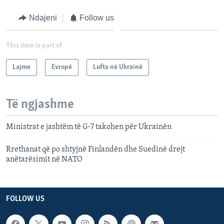
Ndajeni
Follow us
This item is part of
Lajme
Evropë
Lufta në Ukrainë
Të ngjashme
Ministrat e jashtëm të G-7 takohen për Ukrainën
Rrethanat që po shtyjnë Finlandën dhe Suedinë drejt
anëtarësimit në NATO
FOLLOW US