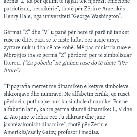
gërma ‘Z’ ka për qëllim të ngjall tek njerëzit emocione
patriotizmi, besnikërie”, thotë për Zërin e Amerikës
Henry Hale, nga universiteti “George Washington”.
Gërmat “Z” dhe “V” u panë për herë të parë në tanket
ruse në ditët para se të niste lufta, por asnjë arsye
zyrtare nuk u dha në atë kohë. Më pas ministria ruse e
Mbrojtjes tha se gërma “Z” përdorej për të simbolizuar
fitoren.
(“Za pobedu” në gjuhën ruse do të thotë “Për
fitore”)
“Tipografia merret me dinamikën e këtyre simboleve,
shkronjave dhe numrave. Në alfabetin cirilik, që rusët
përdorin, pothuajse nuk ka simbole dinamike. Por në
alfabetin latin, ka tre gërma shumë dinamike: L, V dhe
Z. Ato janë të lehta për t’u shkruar dhe janë
jashtëzakonisht dinamike”, thotë për Zërin e
Amerikës,Vasily Gatov, profesor i medias.