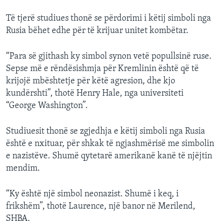
Të tjerë studiues thonë se përdorimi i këtij simboli nga
Rusia bëhet edhe për të krijuar unitet kombëtar.
“Para së gjithash ky simbol synon vetë popullsinë ruse.
Sepse më e rëndësishmja për Kremlinin është që të
krijojë mbështetje për këtë agresion, dhe kjo
kundërshti”, thotë Henry Hale, nga universiteti
“George Washington”.
Studiuesit thonë se zgjedhja e këtij simboli nga Rusia
është e nxituar, për shkak të ngjashmërisë me simbolin
e nazistëve. Shumë qytetarë amerikanë kanë të njëjtin
mendim.
“Ky është një simbol neonazist. Shumë i keq, i
frikshëm”, thotë Laurence, një banor në Merilend,
SHBA.