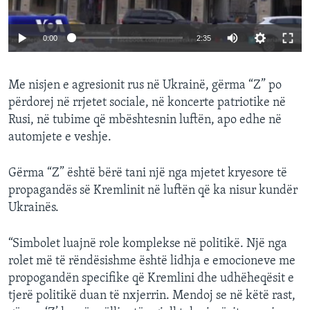
0:00
2:35
Me nisjen e agresionit rus në Ukrainë, gërma “Z” po
përdorej në rrjetet sociale, në koncerte patriotike në
Rusi, në tubime që mbështesnin luftën, apo edhe në
automjete e veshje.
Gërma “Z” është bërë tani një nga mjetet kryesore të
propagandës së Kremlinit në luftën që ka nisur kundër
Ukrainës.
“Simbolet luajnë role komplekse në politikë. Një nga
rolet më të rëndësishme është lidhja e emocioneve me
propogandën specifike që Kremlini dhe udhëheqësit e
tjerë politikë duan të nxjerrin. Mendoj se në këtë rast,