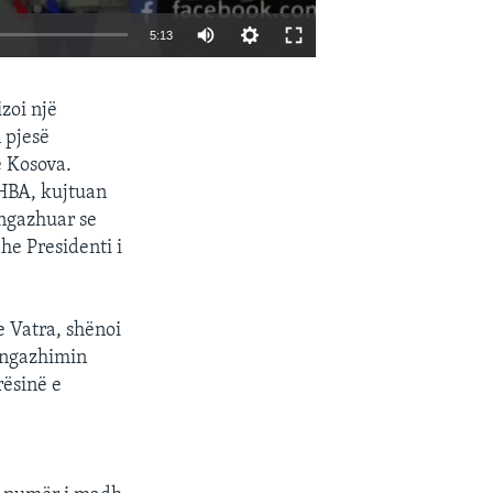
5:13
EMBED
SHARE
zoi një
 pjesë
e Kosova.
SHBA, kujtuan
angazhuar se
he Presidenti i
 Vatra, shënoi
 angazhimin
rësinë e