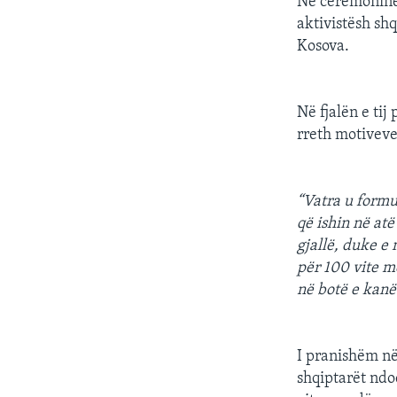
Në ceremoninë 
aktivistësh sh
Kosova.
Në fjalën e tij
rreth motiveve
“Vatra u formua
që ishin në at
gjallë, duke e
për 100 vite me
në botë e kanë
I pranishëm në 
shqiptarët ndo