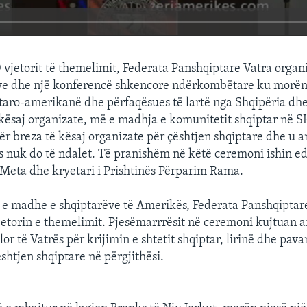
0 vjetorit të themelimit, Federata Panshqiptare Vatra organi
ve dhe një konferencë shkencore ndërkombëtare ku morën
ptaro-amerikanë dhe përfaqësues të lartë nga Shqipëria dh
kësaj organizate, më e madhja e komunitetit shqiptar në 
ër breza të kësaj organizate për çështjen shqiptare dhe u 
ës nuk do të ndalet. Të pranishëm në këtë ceremoni ishin ed
r Meta dhe kryetari i Prishtinës Përparim Rama.
e madhe e shqiptarëve të Amerikës, Federata Panshqiptare
vjetorin e themelimit. Pjesëmarrrësit në ceremoni kujtuan
or të Vatrës për krijimin e shtetit shqiptar, lirinë dhe pava
shtjen shqiptare në përgjithësi.