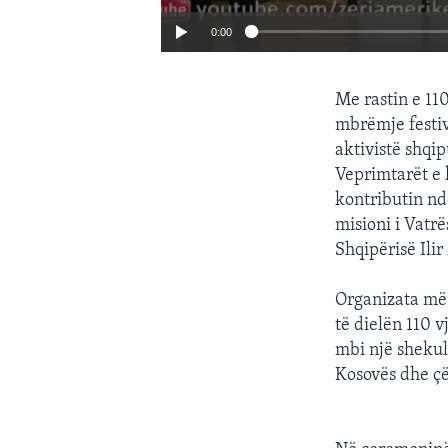
0:00
Me rastin e 11
mbrëmje festi
aktivistë shqi
Veprimtarët e 
kontributin nd
misioni i Vatr
Shqipërisë Ili
Organizata më 
të dielën 110 
mbi një shekull
Kosovës dhe çë