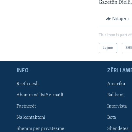
Gazetën Dielli,
Ndajeni
This item is part of
Lajme
SH
INFO
ZËRI I AM
Rreth nesh
Amerika
Abonim në listë e-maili
Ballkani
Partnerët
Intervista
Learning English
Na kontaktoni
Bota
FOLLOW US
Shënim për privatësinë
Shëndetësi