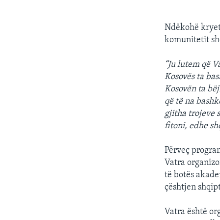
Ndëkohë kryet
komunitetit sh
“Ju lutem që V
Kosovës ta bas
Kosovën ta bëj
që të na bashk
gjitha trojeve
fitoni, edhe sh
Përveç program
Vatra organizo
të botës akade
çështjen shqip
Vatra është or