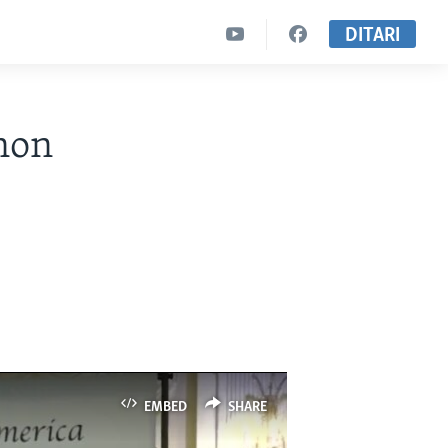
DITARI
non
EMBED
SHARE