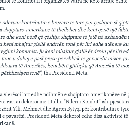
shtoi se kontributi i organizatës Vatra në këto arritje është 
ëm.
ë nderuar kontributin e brezave të tërë për çështjen shqipta
a shqiptaro-amerikane të thellohet dhe keni qenë një fakto
are dhe keni bërë që çështja shqiptare të jetë në axhendën
Ju keni mbajtur gjallë ëndrrën tonë për liri edhe atëhere ku
egjimi komunist. Ju keni mbajtur gjallë ëndrrën për liri e
anë u dukej e pashpresë për shkak të genocidit mizor. Ju 
shkuara të Amerikës, keni bërë gjithçka që Amerika të mos 
ë përkhrahjen tonë”
, tha Presidenti Meta.
a vlerësoi lart edhe ndihmën e shqiptaro-amerikanëve në 
ë rast ai dekoroi me titullin “Nderi i Kombit” ish-pjesëtarë
lezërit Ylli, Mehmet dhe Agron Bytyqi për kontributin e tyre
i e pavarësi. Presidenti Meta dekoroi edhe disa aktivistë të
rikanë.