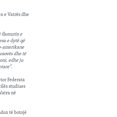
n e Vatrës dhe
 flamurin e
sa e dytë që
ro-amerikane
osovës dhe të
oni, edhe ju
ptare”.
etor Federata
ilës studiues
Vatra në
hdon të botojë