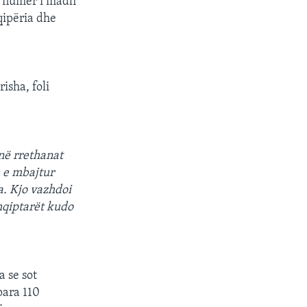
ë numër i madh
qipëria dhe
isha, foli
 në rrethanat
e e mbajtur
a. Kjo vazhdoi
shqiptarët kudo
a se sot
para 110