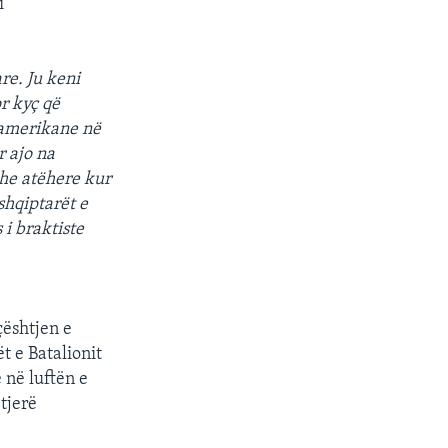
i
re. Ju keni
r kyç që
 amerikane në
r ajo na
dhe atëhere kur
shqiptarët e
i braktiste
çështjen e
t e Batalionit
 në luftën e
 tjerë