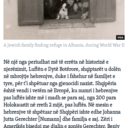
INTERVISTA
DITARI
A Jewish family finding refuge in Albania, during World War II
Në një nga periudhat më të errëta në historinë e
njerëzimit, Luftën e Dytë Botërore, shqiptarët u dolën
në mbrojtje hebrenjve, duke i fshehur në familjet e
tyre, për t’i shpëtuar nga gjenocidi nazist. Shqipëria
është vendi i vetëm në Evropë, ku numri i hebrenjve
pas luftës ishte më i madh se para saj, nga 200 para
Holokaustit në rreth 2 mijë, pas luftës. Në mesin e
hebrenjve të shpëtuar në Shqipëri ishte edhe Johanna
Jutta Gerechter [Numann] dhe familja e saj. Zëri i
Amerikës bisedoi me djalin e zonjës Gerechter, Benjy