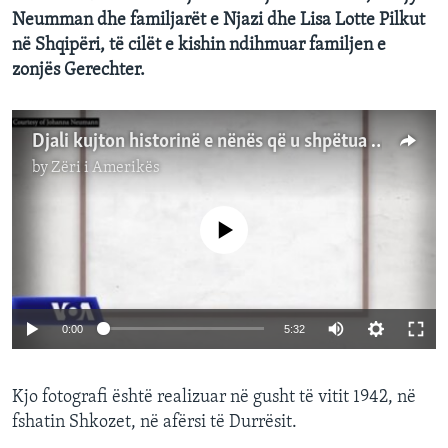
Neumman dhe familjarët e Njazi dhe Lisa Lotte Pilkut
në Shqipëri, të cilët e kishin ndihmuar familjen e
zonjës Gerechter.
Djali kujton historinë e nënës që u shpëtua në Shqipëri gjatë Holokaustit
by
Zëri i Amerikës
No media source currently available
0:00
5:32
Kjo fotografi është realizuar në gusht të vitit 1942, në
fshatin Shkozet, në afërsi të Durrësit.