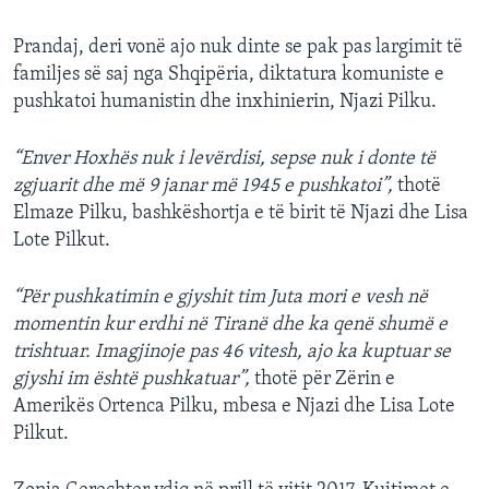
Prandaj, deri vonë ajo nuk dinte se pak pas largimit të
familjes së saj nga Shqipëria, diktatura komuniste e
pushkatoi humanistin dhe inxhinierin, Njazi Pilku.
“Enver Hoxhës nuk i levërdisi, sepse nuk i donte të
zgjuarit dhe më 9 janar më 1945 e pushkatoi”,
thotë
Elmaze Pilku, bashkëshortja e të birit të Njazi dhe Lisa
Lote Pilkut.
“Për pushkatimin e gjyshit tim Juta mori e vesh në
momentin kur erdhi në Tiranë dhe ka qenë shumë e
trishtuar. Imagjinoje pas 46 vitesh, ajo ka kuptuar se
gjyshi im është pushkatuar”,
thotë për Zërin e
Amerikës Ortenca Pilku, mbesa e Njazi dhe Lisa Lote
Pilkut.