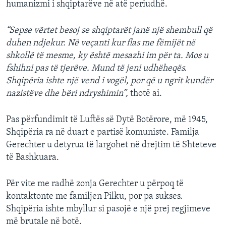
humanizmi i shqiptarëve në atë periudhë.
“Sepse vërtet besoj se shqiptarët janë një shembull që
duhen ndjekur. Në veçanti kur flas me fëmijët në
shkollë të mesme, ky është mesazhi im për ta. Mos u
fshihni pas të tjerëve. Mund të jeni udhëheqës.
Shqipëria ishte një vend i vogël, por që u ngrit kundër
nazistëve dhe bëri ndryshimin”,
thotë ai.
Pas përfundimit të Luftës së Dytë Botërore, më 1945,
Shqipëria ra në duart e partisë komuniste. Familja
Gerechter u detyrua të largohet në drejtim të Shteteve
të Bashkuara.
Për vite me radhë zonja Gerechter u përpoq të
kontaktonte me familjen Pilku, por pa sukses.
Shqipëria ishte mbyllur si pasojë e një prej regjimeve
më brutale në botë.