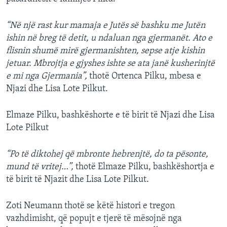
“Në një rast kur mamaja e Jutës së bashku me Jutën
ishin në breg të detit, u ndaluan nga gjermanët. Ato e
flisnin shumë mirë gjermanishten, sepse atje kishin
jetuar. Mbrojtja e gjyshes ishte se ata janë kusherinjtë
e mi nga Gjermania”,
thotë Ortenca Pilku, mbesa e
Njazi dhe Lisa Lote Pilkut.
Elmaze Pilku, bashkëshorte e të birit të Njazi dhe Lisa
Lote Pilkut
“Po të diktohej që mbronte hebrenjtë, do ta pësonte,
mund të vritej…”,
thotë Elmaze Pilku, bashkëshortja e
të birit të Njazit dhe Lisa Lote Pilkut.
Zoti Neumann thotë se këtë histori e tregon
vazhdimisht, që popujt e tjerë të mësojnë nga