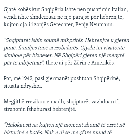
Gjatë kohës kur Shqipëria ishte nën pushtimin italian,
vendi ishte shndërruar në një parajsë për hebrenjtë,
kujton djali i zonjës Gerechter, Benjy Neumann.
“Shqiptarët ishin shumë mikpritës. Hebrenjve u gjetën
punë, familjes tonë si rrobalarës. Gjyshi im vizatonte
simbole për bizneset. Në Shqipëri gjetën një mënyrë
për të mbijetuar”,
thotë ai për Zërin e Amerikës.
Por, më 1943, pasi gjermanët pushtuan Shqipërinë,
situata ndryshoi.
Megjithë rrezikun e madh, shqiptarët vazhduan t’i
strehonin fshehurazi hebrenjtë.
“Holokausti na kujton një moment shumë të errët në
historinë e botës. Nuk e di se me çfarë mund të