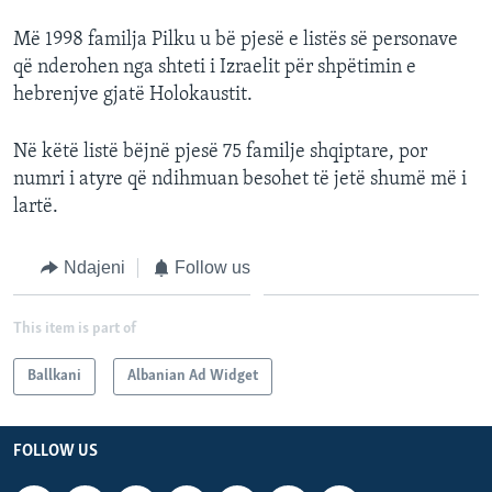
Më 1998 familja Pilku u bë pjesë e listës së personave
që nderohen nga shteti i Izraelit për shpëtimin e
hebrenjve gjatë Holokaustit.
Në këtë listë bëjnë pjesë 75 familje shqiptare, por
numri i atyre që ndihmuan besohet të jetë shumë më i
lartë.
Ndajeni
Follow us
This item is part of
Ballkani
Albanian Ad Widget
FOLLOW US