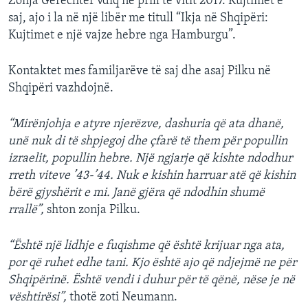
Zonja Gerechter vdiq në prill të vitit 2017. Kujtimet e
saj, ajo i la në një libër me titull “Ikja në Shqipëri:
Kujtimet e një vajze hebre nga Hamburgu”.
Kontaktet mes familjarëve të saj dhe asaj Pilku në
Shqipëri vazhdojnë.
“Mirënjohja e atyre njerëzve, dashuria që ata dhanë,
unë nuk di të shpjegoj dhe çfarë të them për popullin
izraelit, popullin hebre. Një ngjarje që kishte ndodhur
rreth viteve ’43-’44. Nuk e kishin harruar atë që kishin
bërë gjyshërit e mi. Janë gjëra që ndodhin shumë
rrallë”,
shton zonja Pilku.
“Është një lidhje e fuqishme që është krijuar nga ata,
por që ruhet edhe tani. Kjo është ajo që ndjejmë ne për
Shqipërinë. Është vendi i duhur për të qënë, nëse je në
vështirësi”,
thotë zoti Neumann.