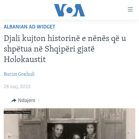
Lidhje
Kalo
në
ALBANIAN AD WIDGET
faqen
FAQJA KRYESORE
kryesore
Djali kujton historinë e nënës që u
KATEGORITË
Kalo
shpëtua në Shqipëri gjatë
tek
DITARI
AMERIKA
Holokaustit
faqja
BALLKANI
kryesore
Learning English
Burim Goxhuli
Kalo
EVROPA
tek
28 maj, 2023
FOLLOW US
BOTA
kërkimi
Ndajeni
MJEDISI
KULTURË
Gjuhët
SHKENCË DHE TEKNOLOGJI
SHËNDETËSI