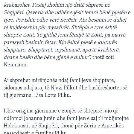
krahasohet. Pastaj shohim një dritë shprese në
Shqipëri. Qeveria dhe udhëheqësit fetarë bënë pjesën e
tyre. Por ishin edhe vetë nerëzit. Ata besonin se duhej
të kujdeseshin për mysafirët. Shtëpia e tyre është
shtëpi e Zotit. Të gjithë jemi fëmijë të Zotit, pa marrë
parasysh besimin fetar. Kjo është pjesë e kulturës
shqiptare. Shqiptarët, myslimanë, apo të krishterë,
dhanë besën dhe bënë gjënë e duhur”,
thotë zoti
Neumann.
Ai shprehet mirënjohës ndaj familjeve shqiptare,
sidomos ndaj asaj të Njazi Pilkut dhe bashkëshortes së
tij gjermane, Lisa Lotte Pilku.
Ishte origjina gjermane e zonjës së shtëpisë, ajo që
ndihmoi Johanna Jutën dhe familjen e saj t’i mbijetojnë
Holokaustit në Shqipëri, thonë për Zërin e Amerikës
pasardhësit e familjes Pilku.