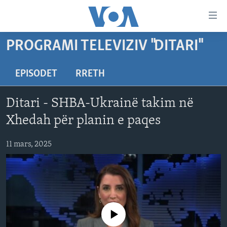
Lidhje
Kalo
në
PROGRAMI TELEVIZIV "DITARI"
faqen
FAQJA KRYESORE
kryesore
KATEGORITË
Kalo
EPISODET
RRETH
tek
DITARI
AMERIKA
faqja
Ditari - SHBA-Ukrainë takim në
BALLKANI
kryesore
Learning English
Xhedah për planin e paqes
Kalo
EVROPA
tek
11 mars, 2025
FOLLOW US
BOTA
kërkimi
MJEDISI
KULTURË
Gjuhët
SHKENCË DHE TEKNOLOGJI
No media source currently available
SHËNDETËSI