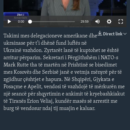
INTERVISTA
DITARI
Auto
0:00
29:59
240p
Direct link
Takimi mes delegacioneve amerikane dhe
360p
ukrainase për t’i dhënë fund luftës në
Ukrainë vazhdon. Zyrtarët lanë të kuptohet se është
480p
Auto
240p
360p
480p
arritur përparim. Sekretari i Përgjithshëm i NATO-s
720p
Mark Rutte tha të martën në Prishtinë se bisedimet
720p
1080p
1080p
mes Kosovës dhe Serbisë janë e vetmja mënyrë për të
zgjidhur çështjet e hapura. Në Shqipëri, Gjykata e
Posaçme e Apelit, vendosi të vazhdojë të mërkurën me
një seancë për shqyrtimin e ankimit të kryebashkiakut
të Tiranës Erion Veliaj, kundër masës së arrestit me
burg të vendosur ndaj tij muajin e kaluar.