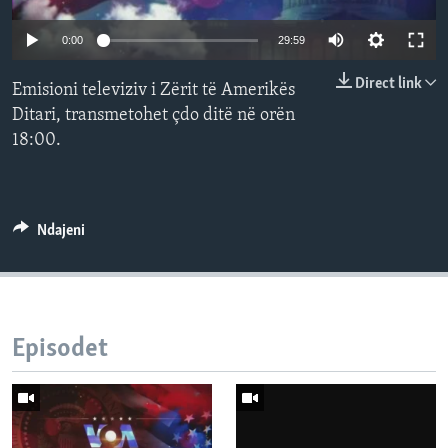
INTERVISTA
Auto
0:00
29:59
DITARI
240p
Direct link
Emisioni televiziv i Zërit të Amerikës
360p
Ditari, transmetohet çdo ditë në orën
18:00.
480p
Auto
240p
360p
480p
720p
720p
1080p
1080p
Ndajeni
Episodet